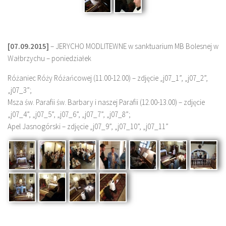
[07.09.2015]
– JERYCHO MODLITEWNE w sanktuarium MB Bolesnej w
Wałbrzychu – poniedziałek
Różaniec Róży Różańcowej (11.00-12.00) – zdjęcie „j07_1”, „j07_2”,
„j07_3”;
Msza św. Parafii św. Barbary i naszej Parafii (12.00-13.00) – zdjęcie
„j07_4”, „j07_5”, „j07_6”, „j07_7”, „j07_8”;
Apel Jasnogórski – zdjęcie „j07_9”, „j07_10”, „j07_11”