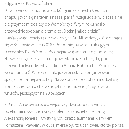
Zdjęcia – ks. Krzysztof Iskra
Dnia 19 września uczniowie szkół gimnazjalnych i średnich
znajdujących się na terenie naszej parafii wzięli udział w diecezjalnej
pielgrzymce młodzieży do Wambierzyc. W tym roku hasło
przewodnie spotkania brzmiało: „Dotknij miłosierdzia” i
nawiązywało tematyką do światowych Dni Młodzieży, które odbędą
się w Krakowie w lipcu 2016 r. Podobnie jak w roku ubiegłym
Diecezjalny Dzień Młodzieży obejmował konferencję, adorację
Najświętszego Sakramentu, spowiedź oraz Eucharystię pod
przewodnictwem księdza biskupa Adama Bałabucha. Młodzież z
wolontariatu ŚDM przyjechała już w piątek na zorganizowane
specjalnie dla niej warsztaty. Na zakończenie spotkania odbył się
koncert zespołu o charakterystycznej nazwie: „40 synów i 30
wnuków jeżdżących na 70 oślętach”.
Z Parafii Aniołów Stróżów wyjechały dwa autokary wraz z
opiekunami: księdzem Krzysztofem, z katechetami – panią
Aleksandrą Tomera i Krystyną Kot, oraz z alumnami: klerykiem
Tomaszem i Pawłem . W dużej mierze byli to uczniowie, którzy po raz