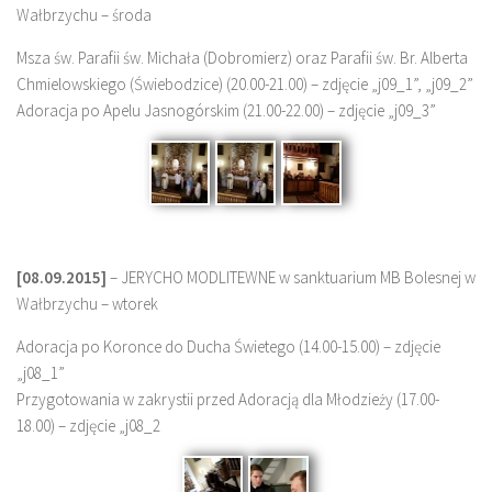
Wałbrzychu – środa
Msza św. Parafii św. Michała (Dobromierz) oraz Parafii św. Br. Alberta
Chmielowskiego (Świebodzice) (20.00-21.00) – zdjęcie „j09_1”, „j09_2”
Adoracja po Apelu Jasnogórskim (21.00-22.00) – zdjęcie „j09_3”
[08.09.2015]
– JERYCHO MODLITEWNE w sanktuarium MB Bolesnej w
Wałbrzychu – wtorek
Adoracja po Koronce do Ducha Świetego (14.00-15.00) – zdjęcie
„j08_1”
Przygotowania w zakrystii przed Adoracją dla Młodzieży (17.00-
18.00) – zdjęcie „j08_2