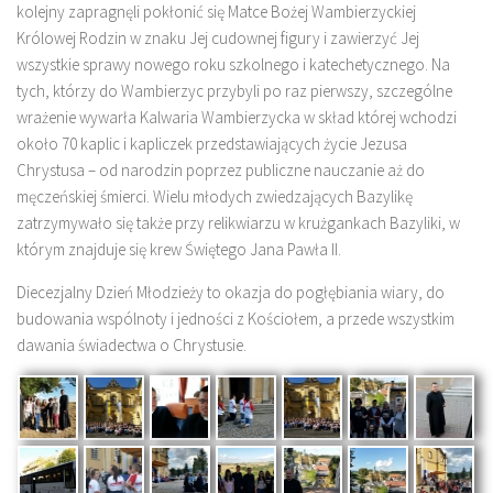
kolejny zapragnęli pokłonić się Matce Bożej Wambierzyckiej
Królowej Rodzin w znaku Jej cudownej figury i zawierzyć Jej
wszystkie sprawy nowego roku szkolnego i katechetycznego. Na
tych, którzy do Wambierzyc przybyli po raz pierwszy, szczególne
wrażenie wywarła Kalwaria Wambierzycka w skład której wchodzi
około 70 kaplic i kapliczek przedstawiających życie Jezusa
Chrystusa – od narodzin poprzez publiczne nauczanie aż do
męczeńskiej śmierci. Wielu młodych zwiedzających Bazylikę
zatrzymywało się także przy relikwiarzu w krużgankach Bazyliki, w
którym znajduje się krew Świętego Jana Pawła II.
Diecezjalny Dzień Młodzieży to okazja do pogłębiania wiary, do
budowania wspólnoty i jedności z Kościołem, a przede wszystkim
dawania świadectwa o Chrystusie.