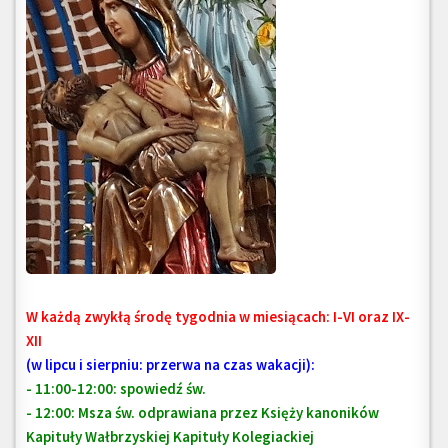
W każdą zwykłą środę tygodnia w miesiącach: I-VI oraz IX-
XII
(w lipcu i sierpniu: przerwa na czas wakacji):
- 11:00-12:00: spowiedź św.
- 12:00: Msza św.
odprawiana przez Księży kanoników
Kapituły Wałbrzyskiej Kapituły Kolegiackiej