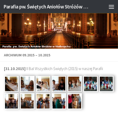
Parafia pw. Świętych Aniołów Stróżów w Wałbrzychu
Przejdź do treści
ARCHIWUM 09.2015 – 10.2015
[31.10.2015]
II Bal Wszystkich Świętych (2015) w naszej Parafii