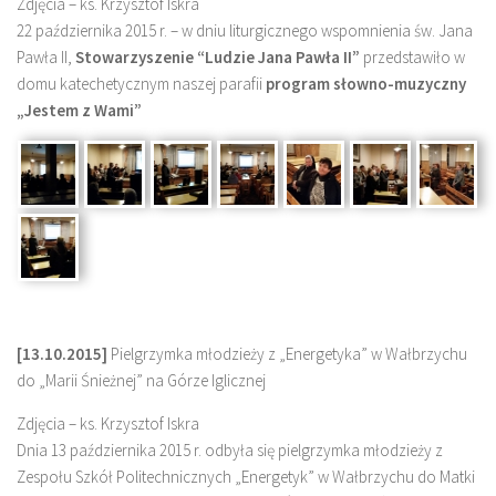
Zdjęcia – ks. Krzysztof Iskra
22 października 2015 r. – w dniu liturgicznego wspomnienia św. Jana
Pawła II,
Stowarzyszenie “Ludzie Jana Pawła II”
przedstawiło w
domu katechetycznym naszej parafii
program słowno-muzyczny
„Jestem z Wami”
[13.10.2015]
Pielgrzymka młodzieży z „Energetyka” w Wałbrzychu
do „Marii Śnieżnej” na Górze Iglicznej
Zdjęcia – ks. Krzysztof Iskra
Dnia 13 października 2015 r. odbyła się pielgrzymka młodzieży z
Zespołu Szkół Politechnicznych „Energetyk” w Wałbrzychu do Matki