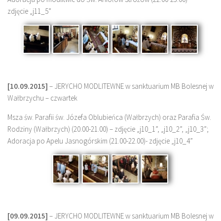
zdjęcie „j11_5”
[10.09.2015]
– JERYCHO MODLITEWNE w sanktuarium MB Bolesnej w
Wałbrzychu – czwartek
Msza św. Parafii św. Józefa Oblubieńca (Wałbrzych) oraz Parafia Św.
Rodziny (Wałbrzych) (20.00-21.00) – zdjęcie „j10_1”, „j10_2”, „j10_3”;
Adoracja po Apelu Jasnogórskim (21.00-22.00)- zdjęcie „j10_4”
[09.09.2015]
– JERYCHO MODLITEWNE w sanktuarium MB Bolesnej w