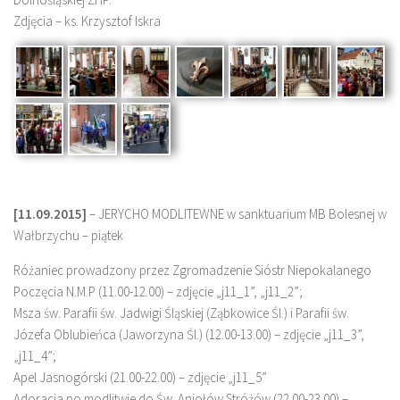
Zdjęcia – ks. Krzysztof Iskra
[11.09.2015]
– JERYCHO MODLITEWNE w sanktuarium MB Bolesnej w
Wałbrzychu – piątek
Różaniec prowadzony przez Zgromadzenie Sióstr Niepokalanego
Poczęcia N.M.P (11.00-12.00) – zdjęcie „j11_1”, „j11_2”;
Msza św. Parafii św. Jadwigi Śląskiej (Ząbkowice Śl.) i Parafii św.
Józefa Oblubieńca (Jaworzyna Śl.) (12.00-13.00) – zdjęcie „j11_3”,
„j11_4”;
Apel Jasnogórski (21.00-22.00) – zdjęcie „j11_5”
Adoracja po modlitwie do Św. Aniołów Stróżów (22.00-23.00) –