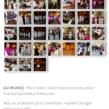
[12.09.2015]
– Msza Święta z okazji rozpoczęcia roku pracy i
formacji harcerskiej w Wałbrzychu
Mszy św. przewodniczył ks. Daniel Rydz – Kapelan Chorągwi
Dolnośląskiej ZHP.