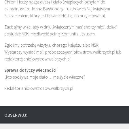
Chroni i leczy naszą duszę i ciało (wątpiących odsyłam do
działalności o. Johna Bashobory – uzdrowień Najświętszym
Sakramentem, który jest tą samą Hostią, co przyjmowana).
Zadbajmy więc, aby w dniu świątecznym nasi chorzy mieli, dzięki
posłudze NSK, możliwość pełnej Komunii z Jezusem.
Zgłośmy potrzebę wizyty u chorego księdzu albo NSK.
Wystarczy wysłać mail: proboszcz@aniolowstrow.walbrzych.pl lub
redaktor@aniolowstrow.walbrzych.pl
Sprawa dotyczy wieczności!
„Kto spożywa moje ciało … ma życie wieczne”.
Redaktor aniolowstrozow.walbrzych.pl
OBSERWUJ: