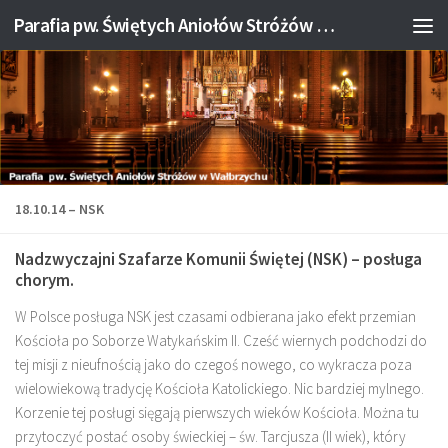
Parafia pw. Świętych Aniołów Stróżów w Wałbrzychu
Przejdź do treści
18.10.14 – NSK
Nadzwyczajni Szafarze Komunii Świętej (NSK) – posługa
chorym.
W Polsce posługa NSK jest czasami odbierana jako efekt przemian
Kościoła po Soborze Watykańskim II. Cześć wiernych podchodzi do
tej misji z nieufnością jako do czegoś nowego, co wykracza poza
wielowiekową tradycję Kościoła Katolickiego. Nic bardziej mylnego.
Korzenie tej posługi sięgają pierwszych wieków Kościoła. Można tu
przytoczyć postać osoby świeckiej – św. Tarcjusza (II wiek), który