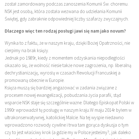
został zamordowany podczas zanoszenia Komunii Św. choremu.
NSK jest osobą, która została wezwana do udzielania Komunii
Świętej, gdy zabraknie odpowiedniej liczby szafarzy zwyczajnych.
Dlaczego więc ten rodzaj posługi jawi się nam jako novum?
Wynika to z faktu, że w naszym kraju, dzięki Bożej Opatrzności, nie
cierpimy na brak księży.
Jednak po 1989r, kiedy z momentem odzyskania niepodległości
okazało się, że wolność niesie także nowe zagrożenia, np. liberalną
dechrystianizację, wyrosłą w czasach Rewolucji Francuskiej a
promowaną obecnie w Europie.
Księża muszą się bardziej angażować w zadania związane z
procesem nowej ewangelizacji, pobudzania życia parafii, stąd
wsparcie NSK staje się szczególnie ważne. Dlatego Episkopat Polski w
1990r wprowadził tę posługę w naszym kraju.W maju 2014r byłem w
ultrakonserwatywnej, katolickiej Malcie. Na tej wyspie niedawno
wprowadzono rozwody cywilne i trwa tam gorąca dyskusja o tym
czy to jest właściwy krok (a gdzie my w Polsce jesteśmy?, jak daleko