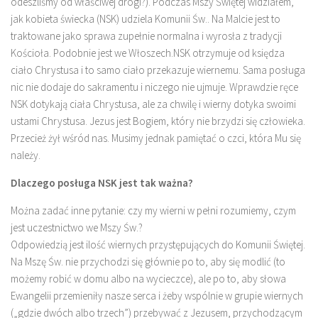
odeszliśmy od właściwej drogi?). Podczas Mszy Świętej widziałem,
jak kobieta świecka (NSK) udziela Komunii Św.. Na Malcie jest to
traktowane jako sprawa zupełnie normalna i wyrosła z tradycji
Kościoła. Podobnie jest we Włoszech.NSK otrzymuje od księdza
ciało Chrystusa i to samo ciało przekazuje wiernemu. Sama posługa
nic nie dodaje do sakramentu i niczego nie ujmuje. Wprawdzie ręce
NSK dotykają ciała Chrystusa, ale za chwilę i wierny dotyka swoimi
ustami Chrystusa. Jezus jest Bogiem, który nie brzydzi się człowieka.
Przecież żył wśród nas. Musimy jednak pamiętać o czci, która Mu się
należy.
Dlaczego posługa NSK jest tak ważna?
Można zadać inne pytanie: czy my wierni w pełni rozumiemy, czym
jest uczestnictwo we Mszy Św.?
Odpowiedzią jest ilość wiernych przystępujących do Komunii Świętej.
Na Mszę Św. nie przychodzi się głównie po to, aby się modlić (to
możemy robić w domu albo na wycieczce), ale po to, aby słowa
Ewangelii przemieniły nasze serca i żeby wspólnie w grupie wiernych
(„gdzie dwóch albo trzech”) przebywać z Jezusem, przychodzącym