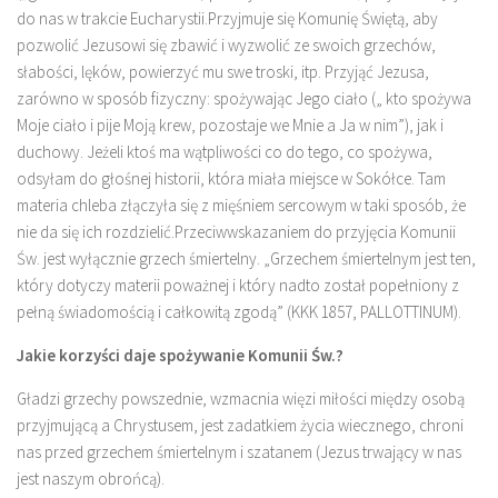
do nas w trakcie Eucharystii.Przyjmuje się Komunię Świętą, aby
pozwolić Jezusowi się zbawić i wyzwolić ze swoich grzechów,
słabości, lęków, powierzyć mu swe troski, itp. Przyjąć Jezusa,
zarówno w sposób fizyczny: spożywając Jego ciało („ kto spożywa
Moje ciało i pije Moją krew, pozostaje we Mnie a Ja w nim”), jak i
duchowy. Jeżeli ktoś ma wątpliwości co do tego, co spożywa,
odsyłam do głośnej historii, która miała miejsce w Sokółce. Tam
materia chleba złączyła się z mięśniem sercowym w taki sposób, że
nie da się ich rozdzielić.Przeciwwskazaniem do przyjęcia Komunii
Św. jest wyłącznie grzech śmiertelny. „Grzechem śmiertelnym jest ten,
który dotyczy materii poważnej i który nadto został popełniony z
pełną świadomością i całkowitą zgodą” (KKK 1857, PALLOTTINUM).
Jakie korzyści daje spożywanie Komunii Św.?
Gładzi grzechy powszednie, wzmacnia więzi miłości między osobą
przyjmującą a Chrystusem, jest zadatkiem życia wiecznego, chroni
nas przed grzechem śmiertelnym i szatanem (Jezus trwający w nas
jest naszym obrońcą).