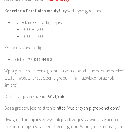
Kancelaria Parafialna ma dyżury
w stałych godzinach:
poniedziałek, środa, piątek:
10:00 – 12:00
16:00 – 17:00
Kontakt z kancelarią:
Telefon:
74 842 44 92
Wpłaty za przedłużenie grobu na konto parafialne podane poniżej
tytułem wpłaty: przedłużenie grobu, imię i nazwisko, oraz rok
śmierci.
Opłata za przedłużenie:
50zł/rok
Baza grobów jest na stronie
https://walbrzych-p.grobonet.com/
Uwaga: informujemy że wydruk przelewu jest zaświadczeniem o
dokonaniu opłaty za przedłużenie grobu. W przypadku opłaty za