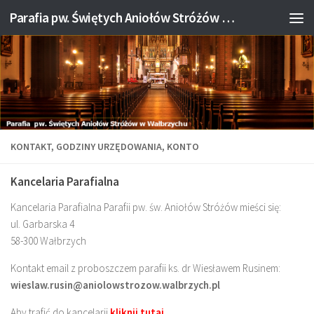
Parafia pw. Świętych Aniołów Stróżów w Wałbrzychu
Przejdź do treści
KONTAKT, GODZINY URZĘDOWANIA, KONTO
Kancelaria Parafialna
Kancelaria Parafialna Parafii pw. św. Aniołów Stróżów mieści się:
ul. Garbarska 4
58-300 Wałbrzych
Kontakt email z proboszczem parafii ks. dr Wiesławem Rusinem:
wieslaw.rusin@aniolowstrozow.walbrzych.pl
Aby trafić do kancelarii
k
liknij tutaj