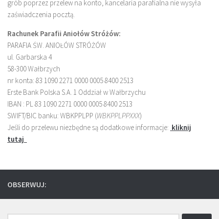
grób poprzez przelew na konto, kancelaria parafialna nie wysyła
zaświadczenia pocztą.
Rachunek Parafii Aniołów Stróżów:
PARAFIA ŚW. ANIOŁÓW STRÓŻÓW
ul. Garbarska 4
58-300 Wałbrzych
nr konta: 83 1090 2271 0000 0005 8400 2513
Erste Bank Polska S.A. 1 Oddział w Wałbrzychu
IBAN : PL 83 1090 2271 0000 0005 8400 2513
SWIFT/BIC banku: WBKPPLPP (
WBKPPLPPXXX
)
Jeśli do przelewu niezbędne są dodatkowe informacje:
kliknij
tutaj
OBSERWUJ:
Szukaj: