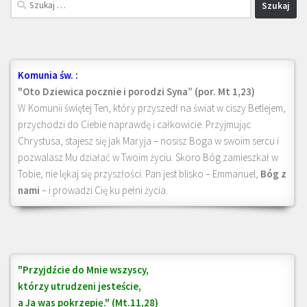
Komunia św. :
"Oto Dziewica pocznie i porodzi Syna” (por. Mt 1,23)
W Komunii świętej Ten, który przyszedł na świat w ciszy Betlejem,
przychodzi do Ciebie naprawdę i całkowicie. Przyjmując
Chrystusa, stajesz się jak Maryja – nosisz Boga w swoim sercu i
pozwalasz Mu działać w Twoim życiu. Skoro Bóg zamieszkał w
Tobie, nie lękaj się przyszłości. Pan jest blisko – Emmanuel,
Bóg z
nami
– i prowadzi Cię ku pełni życia.
"Przyjdźcie do Mnie wszyscy,
którzy utrudzeni jesteście,
a Ja was pokrzepię." (Mt.11,28)