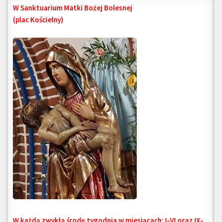
W Sanktuarium Matki Bożej Bolesnej
(plac Kościelny)
W każdą zwykłą środę tygodnia w miesiącach: I-VI oraz IX-