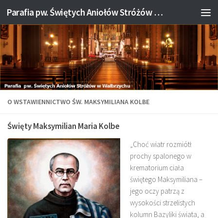
Parafia pw. Świętych Aniołów Stróżów w Wałbrzychu
Przejdź do treści
O WSTAWIENNICTWO ŚW. MAKSYMILIANA KOLBE
Święty Maksymilian Maria Kolbe
„Choć wiatr rozmiótł
prochy spalonego w
krematorium ciała
świętego Maksymiliana –
jego oczy patrzą z
wysokości strzelistych
kolumn Bazyliki świata, a