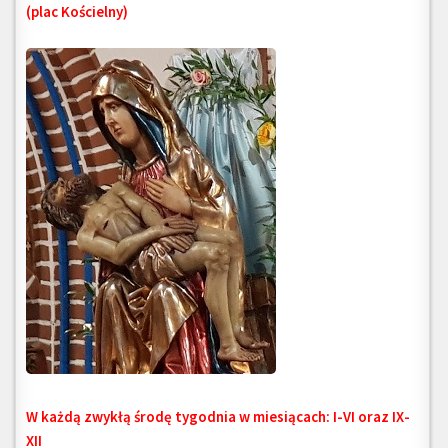
(plac Kościelny)
W każdą zwykłą środę tygodnia w miesiącach: I-VI oraz IX-
XII