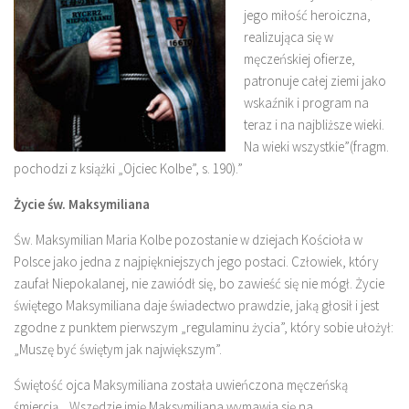
jego miłość heroiczna,
realizująca się w
męczeńskiej ofierze,
patronuje całej ziemi jako
wskaźnik i program na
teraz i na najbliższe wieki.
Na wieki wszystkie”(fragm.
pochodzi z książki „Ojciec Kolbe”, s. 190).”
Życie św. Maksymiliana
Św. Maksymilian Maria Kolbe pozostanie w dziejach Kościoła w
Polsce jako jedna z najpiękniejszych jego postaci. Człowiek, który
zaufał Niepokalanej, nie zawiódł się, bo zawieść się nie mógł. Życie
świętego Maksymiliana daje świadectwo prawdzie, jaką głosił i jest
zgodne z punktem pierwszym „regulaminu życia”, który sobie ułożył:
„Muszę być świętym jak największym”.
Świętość ojca Maksymiliana została uwieńczona męczeńską
śmiercią. „Wszędzie imię Maksymiliana wymawia się na