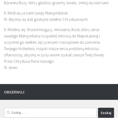
Baranku Boży, który gładzisz grzechy świata, zmiłuj się nad nami.
K. Módl się za nami święty Maksymilianie.
W. Abyśmy się stali godnymi obietnic Chrystusowych.
K. Módlmy się: Wszechmogący, miłosierny Boże, który serce
świętego Maksymiliana rozpaliłeś miłością do Niepokalanej i
uczyniłeś go wielkim Jej rycerzem i narzędziem do szerzenia
Twojego Królestwa, rozpal i nasze serca podobną miłością i
ofiarnością, abyśmy w życiu swoim szukali zawsze Twej chwały.
Przez Chrystusa Pana naszego.
W. Amen.
OBSERWUJ:
Szukaj: