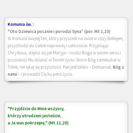
Komunia św. :
"Oto Dziewica pocznie i porodzi Syna” (por. Mt 1,23)
W Komunii świętej Ten, który przyszedł na świat w ciszy Betlejem,
przychodzi do Ciebie naprawdę i całkowicie. Przyjmując
Chrystusa, stajesz się jak Maryja – nosisz Boga w swoim sercu i
pozwalasz Mu działać w Twoim życiu. Skoro Bóg zamieszkał w
Tobie, nie lękaj się przyszłości. Pan jest blisko – Emmanuel,
Bóg z
nami
– i prowadzi Cię ku pełni życia.
"Przyjdźcie do Mnie wszyscy,
którzy utrudzeni jesteście,
a Ja was pokrzepię." (Mt.11,28)