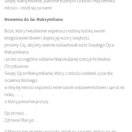
Święty Maksymilianie, patronie trudnych czasów i męczenniku
miłości – módl się za nami!
Nowenna do św. Maksymiliana
Boże, który nieustannie wspierasz rodzinę ludzką swoim
błogosławieństwem i dajesz jej wzory świętości,
prosimy Cię, abyśmy wiernie naśladowali wzór Świętego Ojca
Maksymiliana
i przez szczególne oddanie Niepokalanej szerzyli Królestwo
Chrystusowe.
Święty Ojcze Maksymilianie, który z miłości oddałeś życie dla
ocalenia bliźniego,
w imię tej miłości wspomóż mnie swoim wstawiennictwem i uproś mi
łaskę……,
o którą pokornie proszę.
Ojcze nasz…
Zdrowaś Maryjo…
O Maryjo bez grzechu poczęta, módl się za nami, którzy się do