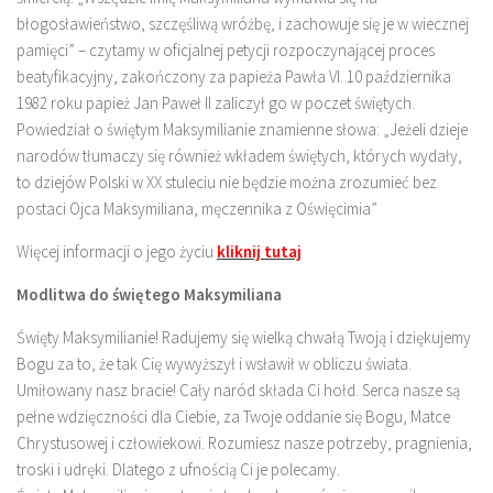
błogosławieństwo, szczęśliwą wróżbę, i zachowuje się je w wiecznej
pamięci” – czytamy w oficjalnej petycji rozpoczynającej proces
beatyfikacyjny, zakończony za papieża Pawła VI. 10 października
1982 roku papież Jan Paweł II zaliczył go w poczet świętych.
Powiedział o świętym Maksymilianie znamienne słowa: „Jeżeli dzieje
narodów tłumaczy się również wkładem świętych, których wydały,
to dziejów Polski w XX stuleciu nie będzie można zrozumieć bez
postaci Ojca Maksymiliana, męczennika z Oświęcimia”
Więcej informacji o jego życiu
kliknij tutaj
Modlitwa do świętego Maksymiliana
Święty Maksymilianie! Radujemy się wielką chwałą Twoją i dziękujemy
Bogu za to, że tak Cię wywyższył i wsławił w obliczu świata.
Umiłowany nasz bracie! Cały naród składa Ci hołd. Serca nasze są
pełne wdzięczności dla Ciebie, za Twoje oddanie się Bogu, Matce
Chrystusowej i człowiekowi. Rozumiesz nasze potrzeby, pragnienia,
troski i udręki. Dlatego z ufnością Ci je polecamy.