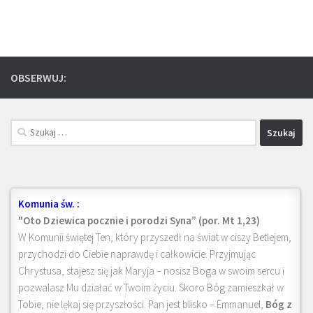
OBSERWUJ:
Szukaj:
Komunia św. :
"Oto Dziewica pocznie i porodzi Syna” (por. Mt 1,23)
W Komunii świętej Ten, który przyszedł na świat w ciszy Betlejem,
przychodzi do Ciebie naprawdę i całkowicie. Przyjmując
Chrystusa, stajesz się jak Maryja – nosisz Boga w swoim sercu i
pozwalasz Mu działać w Twoim życiu. Skoro Bóg zamieszkał w
Tobie, nie lękaj się przyszłości. Pan jest blisko – Emmanuel,
Bóg z