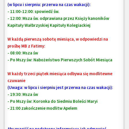
(w lipcu i sierpniu: przerwa na czas wakacji):
- 11:00-12:00: spowiedź św.
- 12:00: Msza św.
odprawiana przez Księży kanoników
Kapituły Wałbrzyskiej Kapituły Kolegiackiej
W każdą pierwszą sobotę miesiąca, w odpowiedzi na
prośbę MB z Fatimy:
- 08:00: Msza św
- Po Mszy św: Nabożeństwo Pierwszych Sobót Miesiąca
W każdy trzeci piątek miesiąca odbywa się modlitewne
czuwanie
(Uwaga: w lipcu i sierpniu jest przerwa na czas wakacji):
- 19:30: Msza św
- Po Mszy św: Koronka do Siedmiu Boleści Maryi
- 21:00 zakończenie modlitw Apelem
Aby przejść na podstronę informującą jak odmawiać