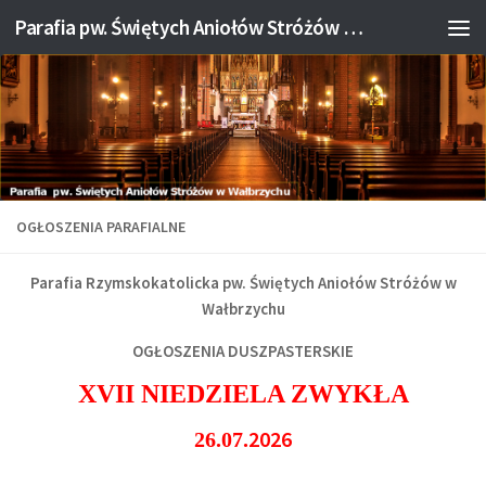
Parafia pw. Świętych Aniołów Stróżów w Wałbrzychu
Przejdź do treści
OGŁOSZENIA PARAFIALNE
Parafia Rzymskokatolicka pw. Świętych Aniołów Stróżów w
Wałbrzychu
OGŁOSZENIA DUSZPASTERSKIE
XVII NIEDZIELA ZWYKŁA
2026
26.07.